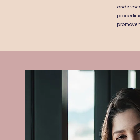
onde você
procedime
promovend