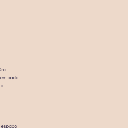
Dra.
 em cada
da
m espaço