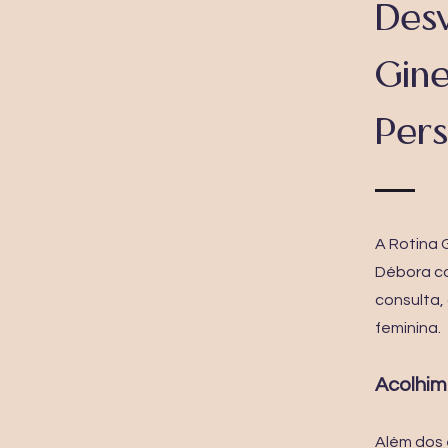
Des
Gin
Pers
A Rotina 
Débora c
consulta,
feminina.
Acolhim
Além dos 